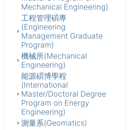
Mechanical Engineering)
工程管理碩專
(Engineering
Management Graduate
Program)
機械所(Mechanical
Engineering)
能源碩博學程
(International
Master/Doctoral Degree
Program on Energy
Engineering)
測量系(Geomatics)