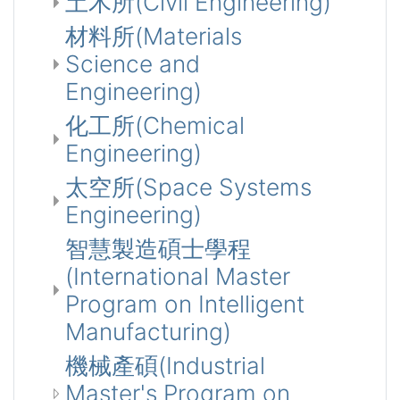
土木所(Civil Engineering)
材料所(Materials
Science and
Engineering)
化工所(Chemical
Engineering)
太空所(Space Systems
Engineering)
智慧製造碩士學程
(International Master
Program on Intelligent
Manufacturing)
機械產碩(Industrial
Master's Program on