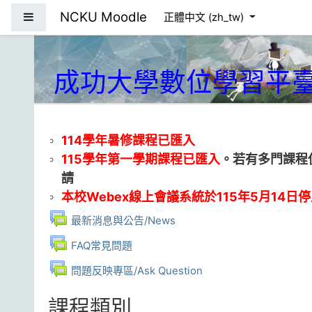
跳到主要內容
NCKU Moodle
側板
正體中文 ‎(zh_tw)‎
成功大學數位學習平
114學年暑修課程已匯入
115學年第一學期課程已匯入
。若有多門課程
請
本校Webex線上會議系統於115年5月14日
討論區
最新消息與公告/News
討論區
FAQ常見問題
討論區
問題反映專區/Ask Question
課程類別