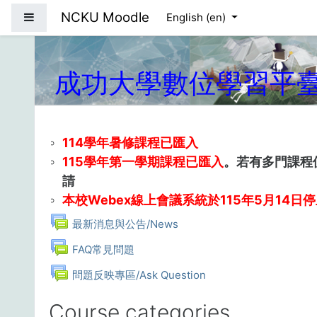
Skip to main content
NCKU Moodle
Side panel
English ‎(en)‎
成功大學數位學習平
114學年暑修課程已匯入
115學年第一學期課程已匯入
。若有多門課程
請
本校Webex線上會議系統於115年5月14日
Forum
最新消息與公告/News
Forum
FAQ常見問題
Forum
問題反映專區/Ask Question
Course categories