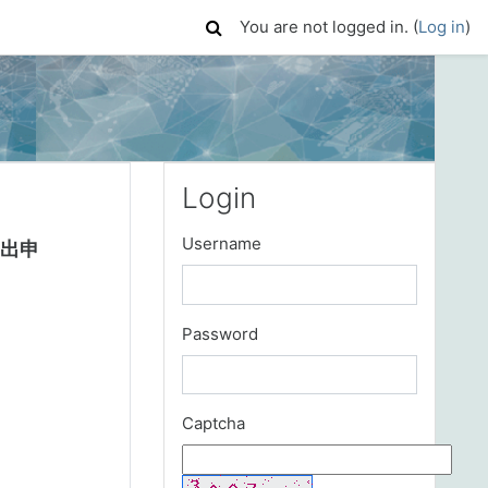
You are not logged in. (
Log in
)
Skip Login
Login
Username
出申
Password
Captcha