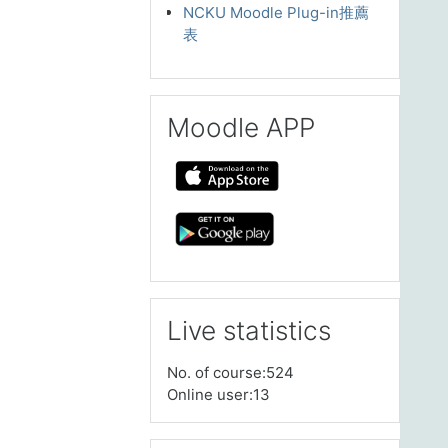
NCKU Moodle Plug-in推薦
表
Skip Moodle APP
Moodle APP
Skip Live statistics
Live statistics
No. of course:524
Online user:13