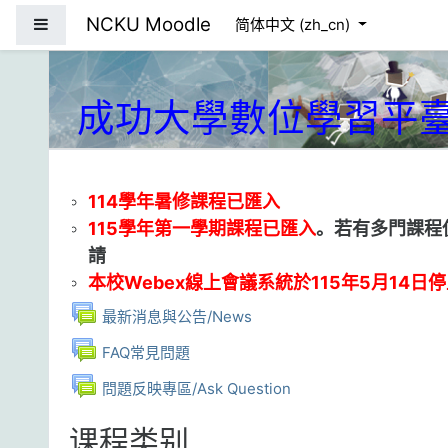
跳到主要内容
NCKU Moodle
停靠面板
简体中文 ‎(zh_cn)‎
成功大學數位學習平
114學年暑修課程已匯入
115學年第一學期課程已匯入
。若有多門課程
請
本校Webex線上會議系統於115年5月14日
讨论区
最新消息與公告/News
讨论区
FAQ常見問題
讨论区
問題反映專區/Ask Question
课程类别