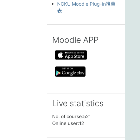
NCKU Moodle Plug-in推薦
表
跳过 Moodle APP
Moodle APP
跳过 Live statistics
Live statistics
No. of course:521
Online user:12