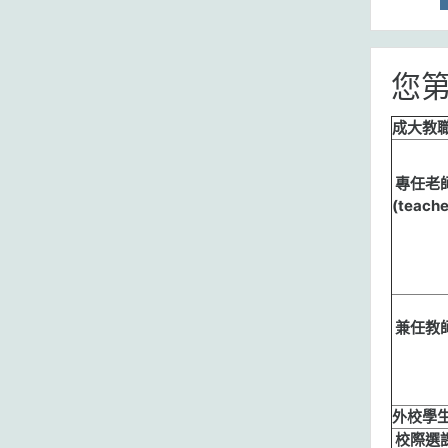
您
成大教職
專任老師
(teach
兼任教師(a
外校學生/
校際選課學