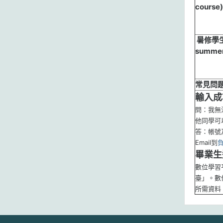
course)
暑修學生(
summer
常見問
輸入成
問：我無
他同學可
答：帳號
Email到
畢業生
數位學習
臺」。數
所需資料