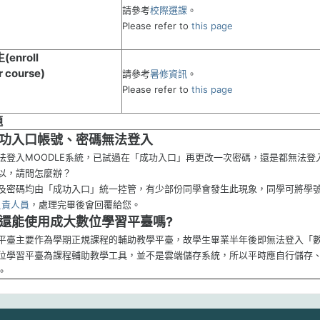
請參考
校際選課
。
Please refer to
this page
enroll
 course)
請參考
暑修資訊
。
Please refer to
this page
題
功入口帳號、密碼無法登入
法登入MOODLE系統，已試過在「成功入口」再更改一次密碼，還是都無法登
以，請問怎麼辦？
及密碼均由「成功入口」統一控管，有少部份同學會發生此現象，同學可將學
負責人員
，處理完畢後會回覆給您。
還能使用成大數位學習平臺嗎?
平臺主要作為學期正規課程的輔助教學平臺，故學生畢業半年後即無法登入「
位學習平臺為課程輔助教學工具，並不是雲端儲存系統，所以平時應自行儲存
。