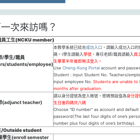
第一次來訪嗎？
員工生(NCKU member)
本教學系統已結合
成功入口
，請輸入成功入口的
碼。(學生請輸入
學號
，專任老師/職員請輸入
員
/學生/職員
生畢業半年後即無法登入。
ers/students/employee)
Use
Cheng-Kung Portal
account and passwo
Student : input Student No. Teachers/emplo
input employee No.
Students are unable to l
months after graduation.
請以身分證號為登入帳號，密碼預設值為
身分證
djunct teacher)
生日後四碼共八碼
Choose "ID number" as account and default
password(The last four digits of one’s perso
number plus four digits of one’s birthday).
Outside student
生(enroll semester