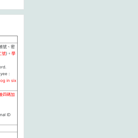
帳號、密
工號
)。
學
rd.
yee :
og in six
後四碼加
nal ID