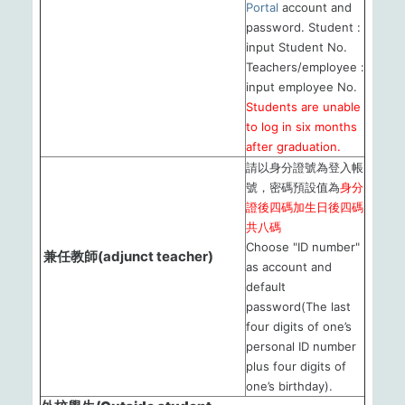
Portal
account and
password. Student :
input Student No.
Teachers/employee :
input employee No.
Students are unable
to log in six months
after graduation.
請以身分證號為登入帳
號，密碼預設值為
身分
證後四碼加生日後四碼
共八碼
Choose "ID number"
兼任教師(adjunct teacher)
as account and
default
password(The last
four digits of one’s
personal ID number
plus four digits of
one’s birthday).