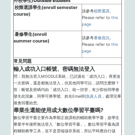
外校學生/Outside student
校際選課學生(enroll semester
請參考
校際選課
。
course)
Please refer to
this
page
暑修學生(enroll
請參考
暑修資訊
。
summer course)
Please refer to
this
page
常見問題
輸入成功入口帳號、密碼無法登入
問：我無法登入MOODLE系統，已試過在「成功入口」再更改
一次密碼，還是都無法登入，但其他同學可以，請問怎麼辦？
答：帳號及密碼均由「成功入口」統一控管，有少部份同學會
發生此現象，同學可將學號、姓名Email到
負責人員
，處理完畢
後會回覆給您。
畢業生還能使用成大數位學習平臺嗎?
數位學習平臺主要作為學期正規課程的輔助教學平臺，故學生
畢業半年後即無法登入「數位學習平臺」。數位學習平臺為課
程輔助教學工具，並不是雲端儲存系統，所以平時應自行儲