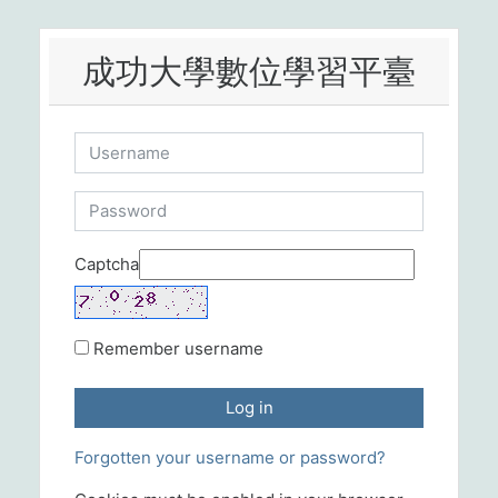
Skip to main content
成功大學數位學習平臺
Username
Password
Captcha
Remember username
Log in
Forgotten your username or password?