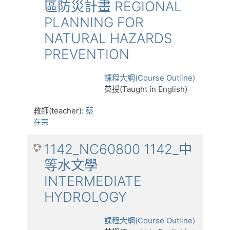
區防災計畫 REGIONAL
PLANNING FOR
NATURAL HAZARDS
PREVENTION
課程大綱(Course Outline)
英授(Taught in English)
教師(teacher):
蔡
在宗
1142_NC60800 1142_中
等水文學
INTERMEDIATE
HYDROLOGY
課程大綱(Course Outline)