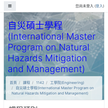
跳到主要內容
側板
您尚未登入 (
登入
)
自災碩士學程
(International Master
Program on Natural
Hazards Mitigation
and Management)
首頁
課程
1142
工學院(Engineering)
自災碩士學程(International Master Program on
Natural Hazards Mitigation and Management)