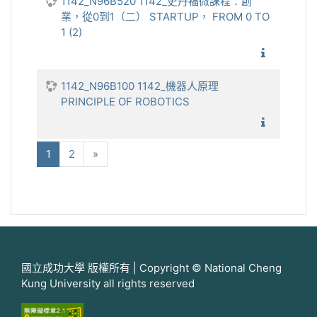
1142_N96B520 1142_史丹福微課程：創
業，從0到1（二） STARTUP， FROM 0 TO
1 (2)
1142_
1142_N96B100 1142_機器人原理
PRINCIPLE OF ROBOTICS
1142_機
(current)
下一步
1
2
»
國立成功大學 版權所有 | Copyright © National Cheng
Kung University all rights reserved