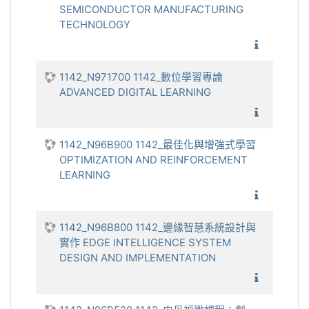
SEMICONDUCTOR MANUFACTURING
TECHNOLOGY
1142_
1142_N971700 1142_數位學習專論
ADVANCED DIGITAL LEARNING
1142_數
1142_N96B900 1142_最佳化與增強式學習
OPTIMIZATION AND REINFORCEMENT
LEARNING
1142_最
1142_N96B800 1142_邊緣智慧系統設計與
實作 EDGE INTELLIGENCE SYSTEM
DESIGN AND IMPLEMENTATION
1142_邊