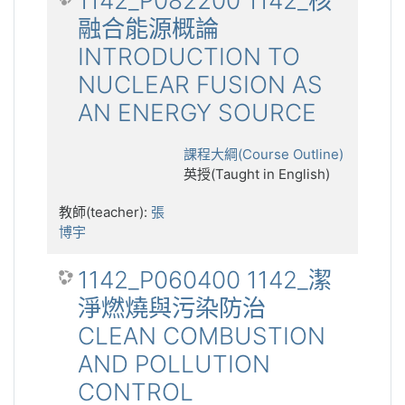
1142_P082200 1142_核
融合能源概論
INTRODUCTION TO
NUCLEAR FUSION AS
AN ENERGY SOURCE
課程大綱(Course Outline)
英授(Taught in English)
教師(teacher):
張
博宇
1142_P060400 1142_潔
淨燃燒與污染防治
CLEAN COMBUSTION
AND POLLUTION
CONTROL