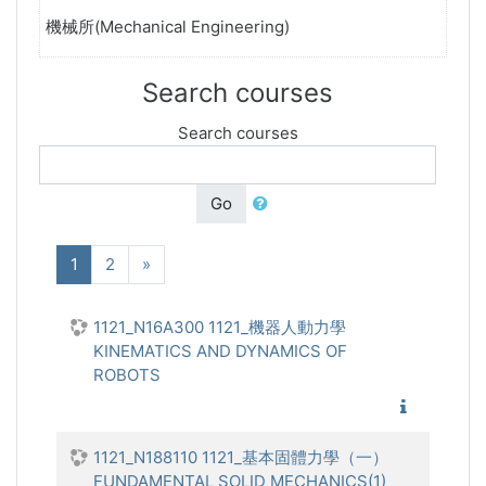
機械所(Mechanical Engineering)
Search courses
Search courses
Go
(current)
Next
1
2
»
1121_N16A300 1121_機器人動力學
KINEMATICS AND DYNAMICS OF
ROBOTS
1121_機
1121_N188110 1121_基本固體力學（一）
FUNDAMENTAL SOLID MECHANICS(1)