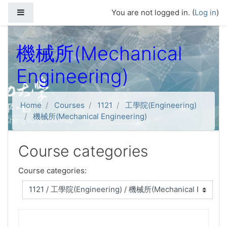
Skip to main content
Side panel
You are not logged in. (
Log in
)
機械所(Mechanical
Engineering)
Home
Courses
1121
工學院(Engineering)
機械所(Mechanical Engineering)
Course categories
Course categories: