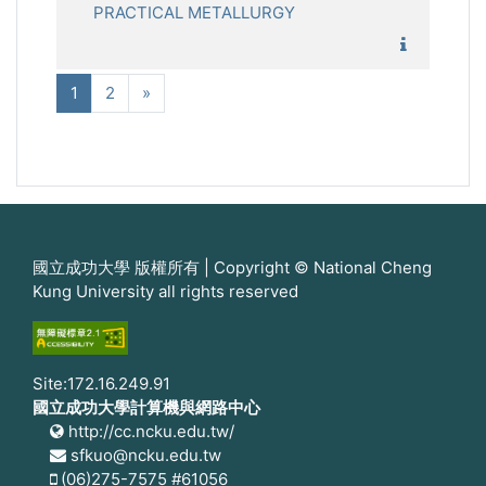
PRACTICAL METALLURGY
1121_實
(current)
Next
1
2
»
國立成功大學 版權所有 | Copyright © National Cheng
Kung University all rights reserved
Site:172.16.249.91
國立成功大學計算機與網路中心
http://cc.ncku.edu.tw/
sfkuo@ncku.edu.tw
(06)275-7575 #61056