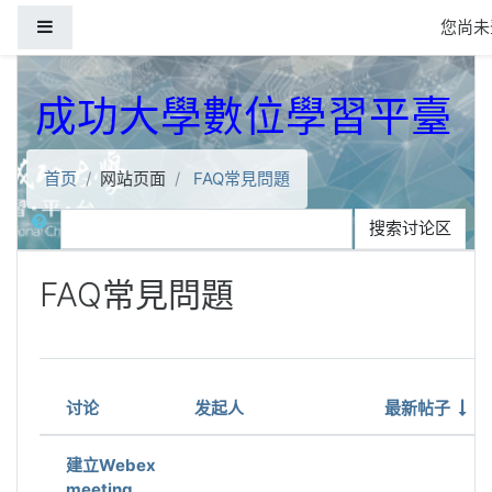
跳到主要内容
停靠面板
您尚未
成功大學數位學習平臺
首页
网站页面
FAQ常見問題
搜索
搜索讨论区
FAQ常見問題
Showing 11 of 11 discussions
讨论
发起人
最新帖子
状态
建立Webex
meeting