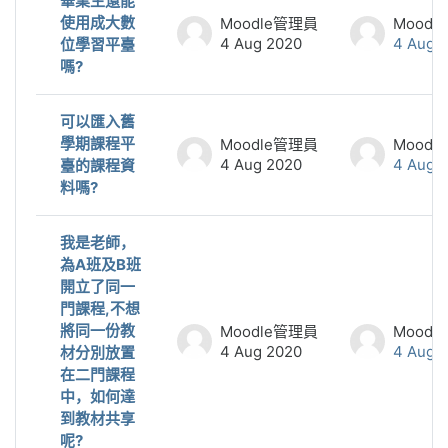
畢業生還能
使用成大數
Moodle管理員
Moodl
4 Aug 2020
4 Aug 
位學習平臺
嗎?
可以匯入舊
學期課程平
Moodle管理員
Moodl
4 Aug 2020
4 Aug 
臺的課程資
料嗎?
我是老師，
為A班及B班
開立了同一
門課程,不想
將同一份教
Moodle管理員
Moodl
4 Aug 2020
4 Aug 
材分別放置
在二門課程
中，如何達
到教材共享
呢?