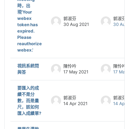
時，出
現'Your
webex
郭淑芬
郭淑芬
30 Aug 2021
30 Aug
token has
expired.
Please
reauthorize
webex.'
視訊系統問
陳怜吟
陳怜吟
17 May 2021
17 May
與答
要匯入的成
績不是分
郭淑芬
郭淑芬
數，而是量
14 Apr 2021
14 Apr 
尺，該如何
匯入成績單?