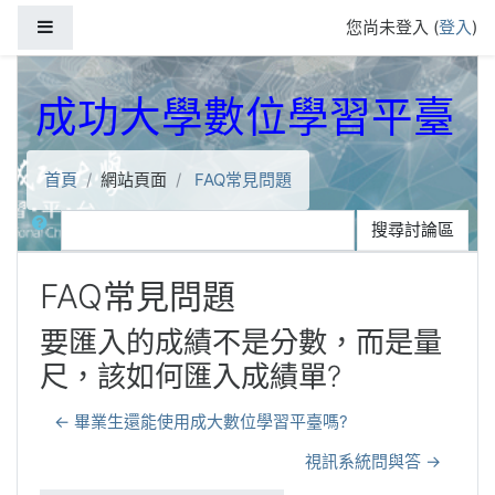
跳到主要內容
側板
您尚未登入 (
登入
)
成功大學數位學習平臺
首頁
網站頁面
FAQ常見問題
搜尋
搜尋討論區
FAQ常見問題
要匯入的成績不是分數，而是量
尺，該如何匯入成績單?
← 畢業生還能使用成大數位學習平臺嗎?
視訊系統問與答 →