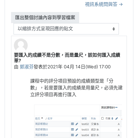
視訊系統問與答 →
顯示模式
要匯入的成績不是分數，而是量尺，該如何匯入成績
Number of replies: 0
單?
由
郭淑芬
發表於
2021年 04月 14日(Wed) 17:00
課程中的評分項目預設的成績類型是「分
數」，若是要匯入的成績是用量尺，必須先建
立評分項目再進行匯入