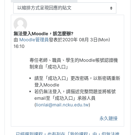
顯示模式
無法登入Moodle，該怎麼辦?
Number of replies: 0
由
Moodle管理員
發表於
2020年 08月 3日(Mon)
16:10
專任老師、職員、學生的Moodle帳號認證機
制來自「成功入口」
請至「成功入口」更改密碼，以新密碼重新
登入Moodle
若仍無法登入，請描述完整問題並將帳號
email至「成功入口」承辦人員
(
lionlai@mail.ncku.edu.tw
)
永久鏈接
已經選到課程，也有列在「我的課程」中，但無法進