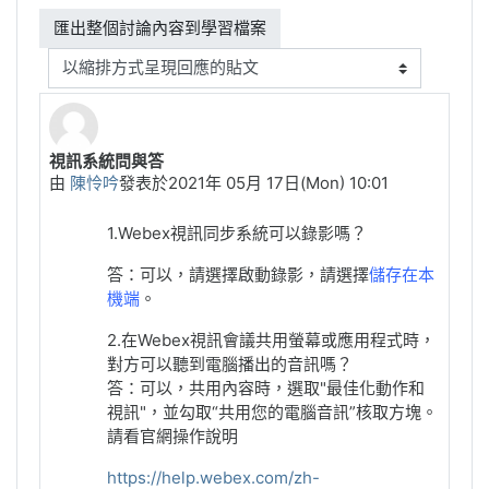
顯示模式
視訊系統問與答
Number of replies: 0
由
陳怜吟
發表於
2021年 05月 17日(Mon) 10:01
1.Webex視訊同步系統可以錄影嗎？
答：可以，請選擇啟動錄影，請選擇
儲存在本
機端
。
2.在Webex視訊會議共用螢幕或應用程式時，
對方可以聽到電腦播出的音訊嗎？
答：可以，共用內容時，選取"最佳化動作和
視訊"，並勾取“共用您的電腦音訊”核取方塊。
請看官網操作說明
https://help.webex.com/zh-