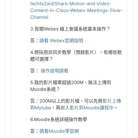
tw/ntx2aid/Share-Motion-and-Video-
Content-in-Cisco-Webex-Meetings-Slow-
Channel
3.有關Webex 線上會議系統基本操作？
答：
請看 Webex官網說明
4.想採用非同步教學（預錄影片），有哪些軟
體可選擇？
答：
操作說明請看
5.我的影片檔案超過200M，無法上傳到
Moodle系統？
答：200M以上的影片檔，可以先將
影片上傳
到Mytube
，再
嵌入影片到Moodle課程中
。
6.Moodle系統詳細操作教學
答：
請看Moodle學習網