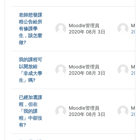
老師想發課
程公告給所
Moodle管理員
Mo
有修課學
2020年 08月 3日
20
生，該怎麼
做?
我的課程可
以開放給
Moodle管理員
Mo
2020年 08月 3日
20
「非成大學
生」嗎?
已經加選課
程，但在
Moodle管理員
Mo
「我的課
2020年 08月 3日
20
程」中卻沒
有?