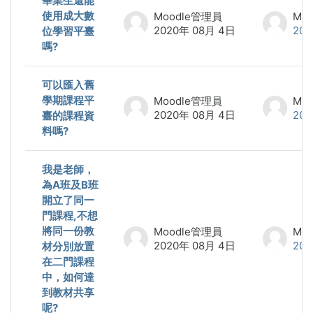
畢業生還能
使用成大數
Moodle管理員
Mo
2020年 08月 4日
20
位學習平臺
嗎?
可以匯入舊
學期課程平
Moodle管理員
Mo
2020年 08月 4日
20
臺的課程資
料嗎?
我是老師，
為A班及B班
開立了同一
門課程,不想
將同一份教
Moodle管理員
Mo
2020年 08月 4日
20
材分別放置
在二門課程
中，如何達
到教材共享
呢?