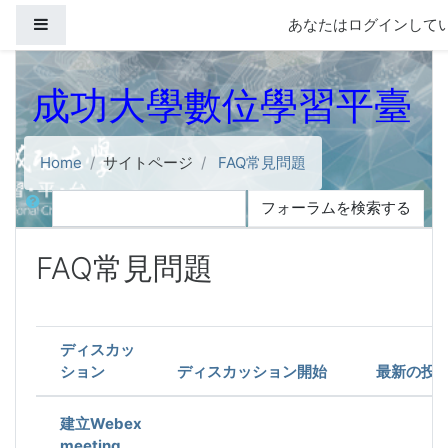
メインコンテンツへスキップする
サイドパネル
あなたはログインしてい
成功大學數位學習平臺
Home
サイトページ
FAQ常見問題
検索
フォーラムを検索する
FAQ常見問題
ディスカッション一覧です。11 / 11 ディスカッションを表
ディスカッ
ション
ディスカッション開始
最新の投
ステータス
建立Webex
meeting