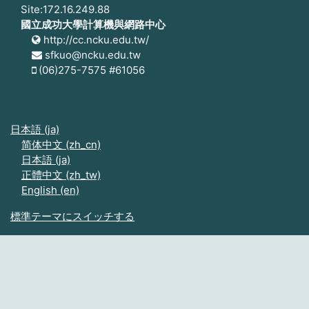
Site:172.16.249.88
國立成功大學計算機與網路中心
http://cc.ncku.edu.tw/
sfkuo@ncku.edu.tw
(06)275-7575 #61056
日本語 ‎(ja)‎
简体中文 ‎(zh_cn)‎
日本語 ‎(ja)‎
正體中文 ‎(zh_tw)‎
English ‎(en)‎
標準テーマにスイッチする