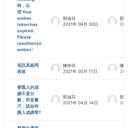
時，出
現'Your
webex
郭淑芬
郭
2021年 08月 30日
202
token has
expired.
Please
reauthorize
webex.'
視訊系統問
陳怜吟
陳
2021年 05月 17日
202
與答
要匯入的成
績不是分
郭淑芬
郭
數，而是量
2021年 04月 14日
202
尺，該如何
匯入成績單?