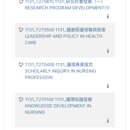
1131_T270610 1131_研究計畫發展（一）
RESEARCH PROGRAM DEVELOPMENT(1)
1131_
1131_T270500 1131_健康照護領導與政策
LEADERSHIP AND POLICY IN HEALTH
CARE
1131_健
1131_T270400 1131_護理專業探究
SCHOLARLY INQUIRY IN NURSING
PROFESSION
1131_護
1131_T270100 1131_護理知識發展
KNOWLEDGE DEVELOPMENT IN
NURSING
1131_護