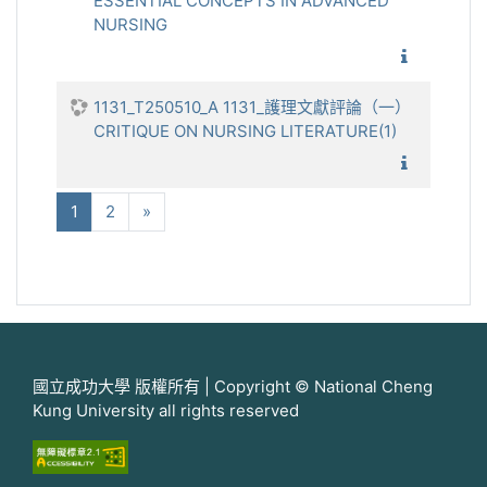
ESSENTIAL CONCEPTS IN ADVANCED
NURSING
1131_進
1131_T250510_A 1131_護理文獻評論（一）
CRITIQUE ON NURSING LITERATURE(1)
1131_護
(current)
下一步
1
2
»
國立成功大學 版權所有 | Copyright © National Cheng
Kung University all rights reserved