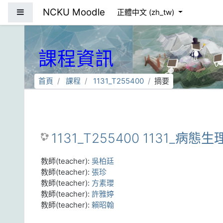
跳到主要內容
NCKU Moodle
側板
正體中文 ‎(zh_tw)‎
課程資訊
首頁
課程
1131_T255400
摘要
1131_T255400 1131_病態生
教師(teacher):
吳柏廷
教師(teacher):
張珍
教師(teacher):
方素瓔
教師(teacher):
許雅婷
教師(teacher):
賴昭翰