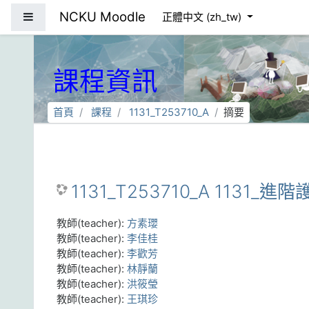
跳到主要內容
NCKU Moodle
側板
正體中文 ‎(zh_tw)‎
課程資訊
首頁
課程
1131_T253710_A
摘要
1131_T253710_A 1131_
教師(teacher):
方素瓔
教師(teacher):
李佳桂
教師(teacher):
李歡芳
教師(teacher):
林靜蘭
教師(teacher):
洪筱瑩
教師(teacher):
王琪珍