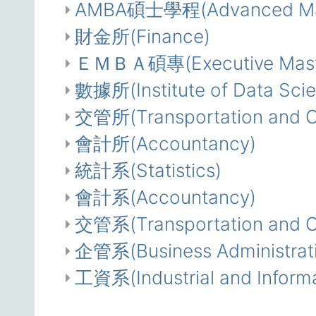
AMBA碩士學程(Advanced Master
財金所(Finance)
ＥＭＢＡ碩專(Executive Master 
數據所(Institute of Data Sci
交管所(Transportation and 
會計所(Accountancy)
統計系(Statistics)
會計系(Accountancy)
交管系(Transportation and 
企管系(Business Administrat
工資系(Industrial and Inform