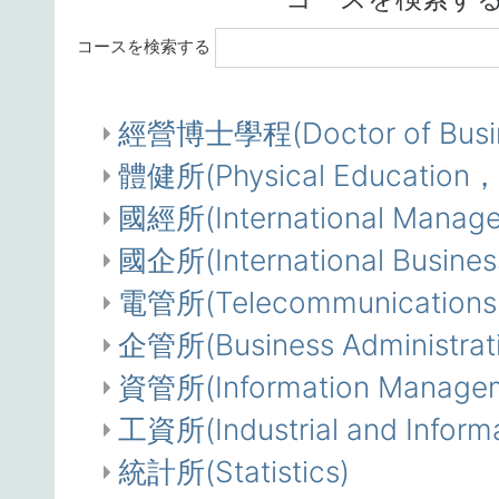
コースを検索する
經營博士學程(Doctor of Busine
體健所(Physical Education， H
國經所(International Manag
國企所(International Busines
電管所(Telecommunications
企管所(Business Administrat
資管所(Information Manage
工資所(Industrial and Inform
統計所(Statistics)