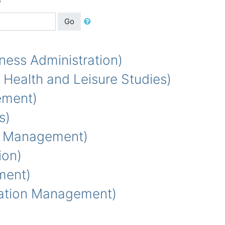
Go
ss Administration)
ealth and Leisure Studies)
ement)
s)
 Management)
ion)
ment)
ation Management)