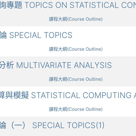
諮詢專題 TOPICS ON STATISTICAL CO
課程大綱(Course Outline)
論 SPECIAL TOPICS
課程大綱(Course Outline)
分析 MULTIVARIATE ANALYSIS
課程大綱(Course Outline)
計算與模擬 STATISTICAL COMPUTING 
課程大綱(Course Outline)
討論（一） SPECIAL TOPICS(1)