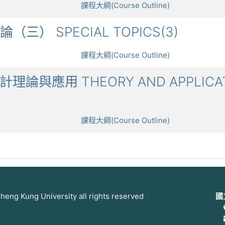
課程大綱(Course Outline)
討論（三） SPECIAL TOPICS(3)
課程大綱(Course Outline)
設計理論與應用 THEORY AND APPLICAT
課程大綱(Course Outline)
 Kung University all rights reserved
國