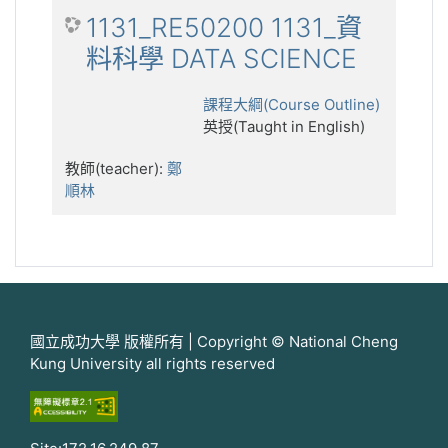
1131_RE50200 1131_資
料科學 DATA SCIENCE
課程大綱(Course Outline)
英授(Taught in English)
教師(teacher):
鄭
順林
國立成功大學 版權所有 | Copyright © National Cheng
Kung University all rights reserved