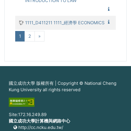
INTRODUCTION TO LAW
1111_法
1111_
1111_D411211 1111_經濟學 ECONOMICS
(現在)
次へ
1
2
»
國立成功大學 版權所有 | Copyright © National Cheng
Kung University all rights reserved
Site:172.16.249.89
國立成功大學計算機與網路中心
http://cc.ncku.edu.tw/