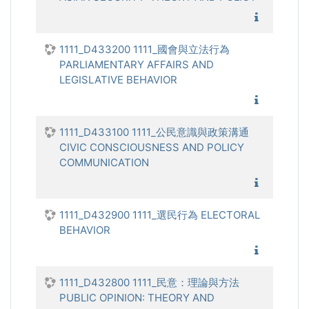
1111_亞
1111_D433200 1111_國會與立法行為
PARLIAMENTARY AFFAIRS AND
LEGISLATIVE BEHAVIOR
1111_國
1111_D433100 1111_公民意識與政策溝通
CIVIC CONSCIOUSNESS AND POLICY
COMMUNICATION
1111_公
1111_D432900 1111_選民行為 ELECTORAL
BEHAVIOR
1111_選
1111_D432800 1111_民意：理論與方法
PUBLIC OPINION: THEORY AND