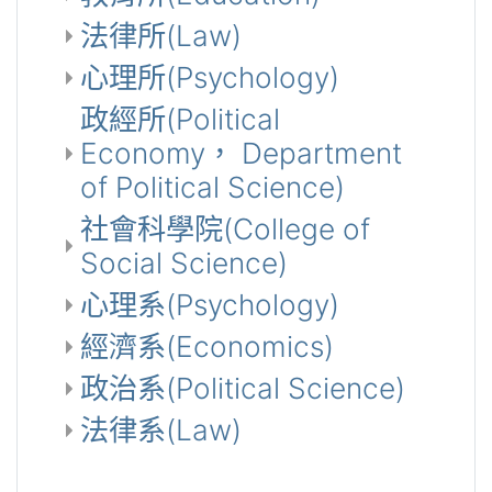
法律所(Law)
心理所(Psychology)
政經所(Political
Economy， Department
of Political Science)
社會科學院(College of
Social Science)
心理系(Psychology)
經濟系(Economics)
政治系(Political Science)
法律系(Law)