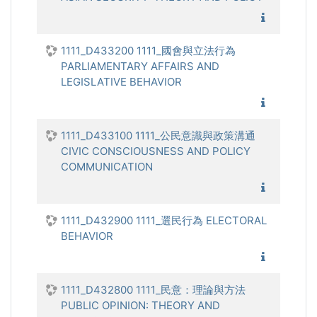
1111_亞
1111_D433200 1111_國會與立法行為
PARLIAMENTARY AFFAIRS AND
LEGISLATIVE BEHAVIOR
1111_國
1111_D433100 1111_公民意識與政策溝通
CIVIC CONSCIOUSNESS AND POLICY
COMMUNICATION
1111_公
1111_D432900 1111_選民行為 ELECTORAL
BEHAVIOR
1111_選
1111_D432800 1111_民意：理論與方法
PUBLIC OPINION: THEORY AND