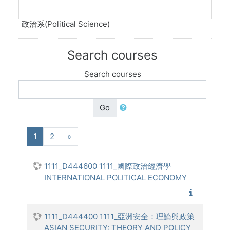
政治系(Political Science)
Search courses
Search courses
Go
(current)
Next
1
2
»
1111_D444600 1111_國際政治經濟學
INTERNATIONAL POLITICAL ECONOMY
1111_國
1111_D444400 1111_亞洲安全：理論與政策
ASIAN SECURITY: THEORY AND POLICY