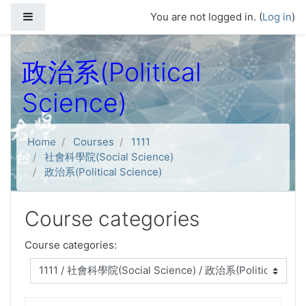
Skip to main content
Side panel
You are not logged in. (
Log in
)
政治系(Political
Science)
Home
Courses
1111
社會科學院(Social Science)
政治系(Political Science)
Course categories
Course categories: