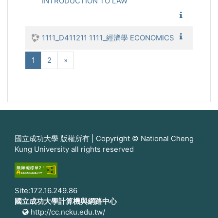
INTRODUCTION TO LAW
1111_法
1111_經
1111_D411211 1111_經濟學 ECONOMICS
(current)
Next
1
2
»
國立成功大學 版權所有 | Copyright © National Cheng
Kung University all rights reserved
Site:172.16.249.86
國立成功大學計算機與網路中心
http://cc.ncku.edu.tw/