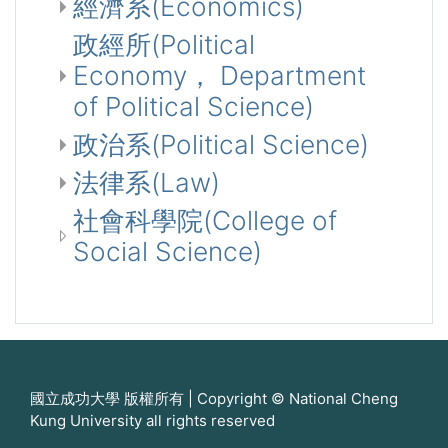
經濟系(Economics)
政經所(Political
Economy， Department
of Political Science)
政治系(Political Science)
法律系(Law)
社會科學院(College of
Social Science)
國立成功大學 版權所有 | Copyright © National Cheng
Kung University all rights reserved