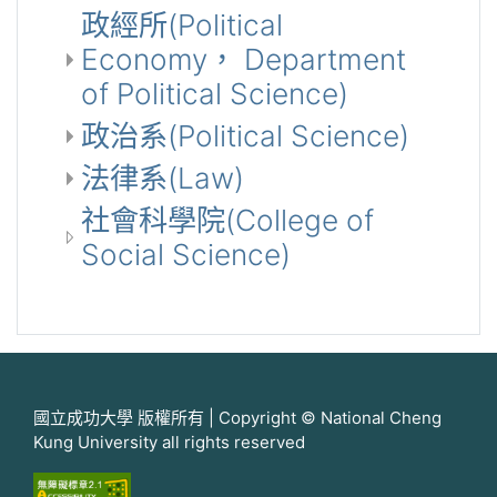
政經所(Political
Economy， Department
of Political Science)
政治系(Political Science)
法律系(Law)
社會科學院(College of
Social Science)
國立成功大學 版權所有 | Copyright © National Cheng
Kung University all rights reserved