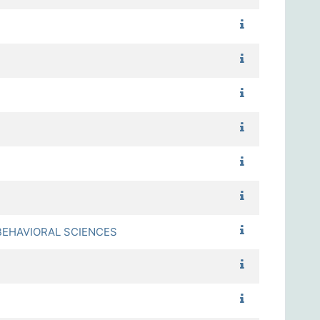
1131_知覺心理
1131_實驗設計
1131_核磁共
1131_腦神經電
1131_獨立研究
1131_試題反應
1131_行為科學
EHAVIORAL SCIENCES
1131_心理科學
1131_心理科學