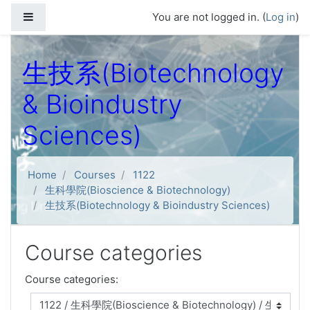
Skip to main content
Side panel
You are not logged in. (
Log in
)
生技系(Biotechnology
& Bioindustry
Sciences)
Home
Courses
1122
生科學院(Bioscience & Biotechnology)
生技系(Biotechnology & Bioindustry Sciences)
Course categories
Course categories: