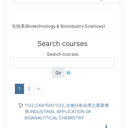
生技系(Biotechnology & Bioindustry Sciences)
Search courses
Search courses
Go
(current)
Next
1
2
»
1122_C641500 1122_生物分析化學之產業應
用 INDUSTRIAL APPLICATION OF
BIOANALYTICAL CHEMISTRY
1122_生