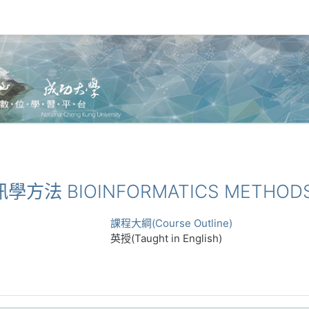
資訊學方法 BIOINFORMATICS METHOD
課程大綱(Course Outline)
英授(Taught in English)