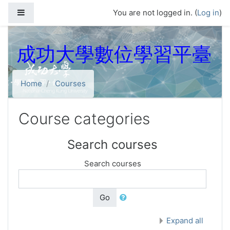
Skip to main content
Side panel
You are not logged in. (
Log in
)
成功大學數位學習平臺
Home
Courses
Course categories
Search courses
Search courses
Go
Expand all