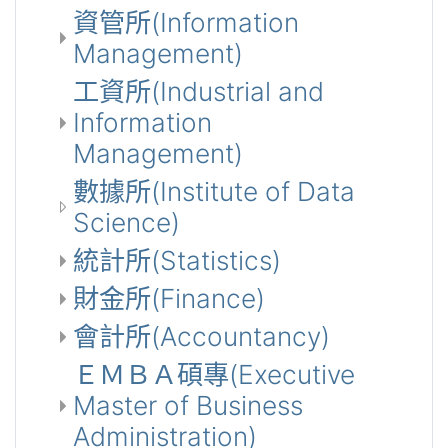
資管所(Information
Management)
工資所(Industrial and
Information
Management)
數據所(Institute of Data
Science)
統計所(Statistics)
財金所(Finance)
會計所(Accountancy)
ＥＭＢＡ碩專(Executive
Master of Business
Administration)