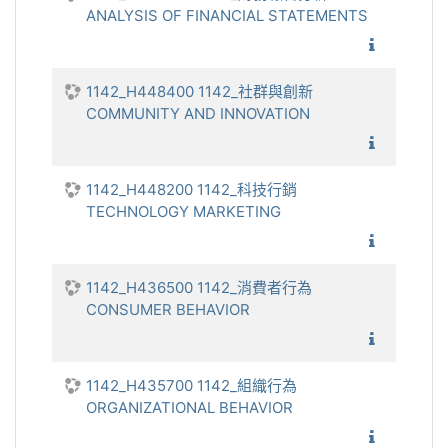
ANALYSIS OF FINANCIAL STATEMENTS
1142_財
1142_H448400 1142_社群與創新
COMMUNITY AND INNOVATION
1142_社
1142_H448200 1142_科技行銷
TECHNOLOGY MARKETING
1142_
1142_H436500 1142_消費者行為
CONSUMER BEHAVIOR
1142_
1142_H435700 1142_組織行為
ORGANIZATIONAL BEHAVIOR
1142_組