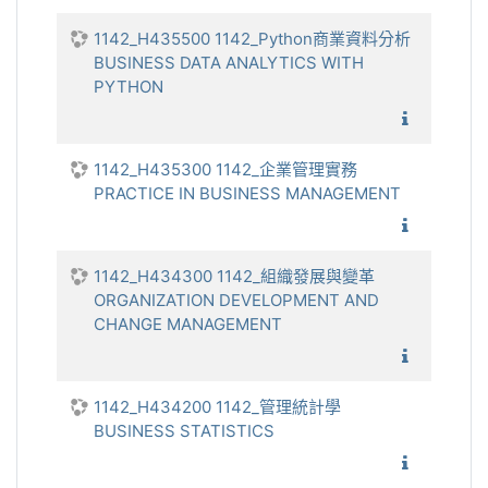
1142_H435500 1142_Python商業資料分析
BUSINESS DATA ANALYTICS WITH
PYTHON
1142_P
1142_H435300 1142_企業管理實務
PRACTICE IN BUSINESS MANAGEMENT
1142_企
1142_H434300 1142_組織發展與變革
ORGANIZATION DEVELOPMENT AND
CHANGE MANAGEMENT
1142_組
1142_H434200 1142_管理統計學
BUSINESS STATISTICS
1142_管