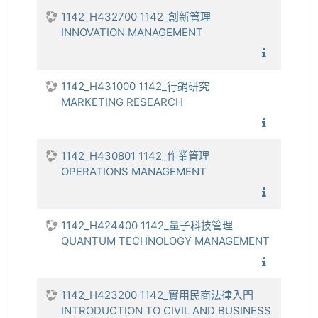
1142_H432700 1142_創新管理
INNOVATION MANAGEMENT
1142_創
1142_H431000 1142_行銷研究
MARKETING RESEARCH
1142_
1142_H430801 1142_作業管理
OPERATIONS MANAGEMENT
1142_
1142_H424400 1142_量子科技管理
QUANTUM TECHNOLOGY MANAGEMENT
1142_
1142_H423200 1142_實用民商法律入門
INTRODUCTION TO CIVIL AND BUSINESS