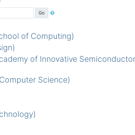
Go
ol of Computing)
ign)
f Innovative Semiconductor a
omputer Science)
chnology)