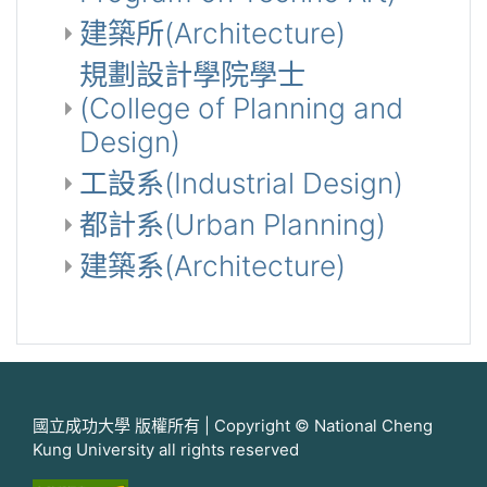
建築所(Architecture)
規劃設計學院學士
(College of Planning and
Design)
工設系(Industrial Design)
都計系(Urban Planning)
建築系(Architecture)
國立成功大學 版權所有 | Copyright © National Cheng
Kung University all rights reserved