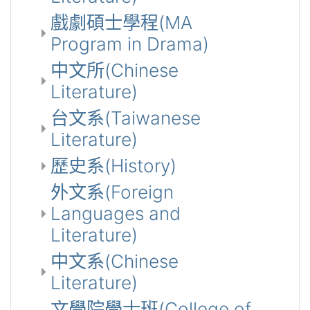
戲劇碩士學程(MA
Program in Drama)
中文所(Chinese
Literature)
台文系(Taiwanese
Literature)
歷史系(History)
外文系(Foreign
Languages and
Literature)
中文系(Chinese
Literature)
文學院學士班(College of