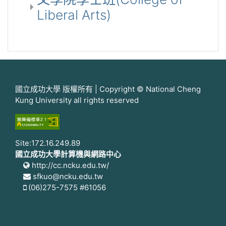
Liberal Arts)
國立成功大學 版權所有 | Copyright © National Cheng
Kung University all rights reserved
Site:172.16.249.89
國立成功大學計算機與網路中心
http://cc.ncku.edu.tw/
sfkuo@ncku.edu.tw
(06)275-7575 #61056