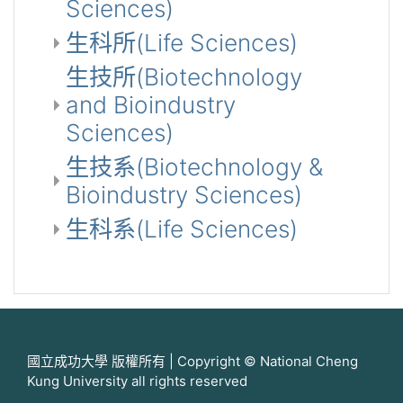
Sciences)
生科所(Life Sciences)
生技所(Biotechnology
and Bioindustry
Sciences)
生技系(Biotechnology &
Bioindustry Sciences)
生科系(Life Sciences)
國立成功大學 版權所有 | Copyright © National Cheng
Kung University all rights reserved