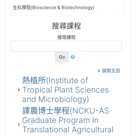
生科學院(Bioscience & Biotechnology)
搜尋課程
搜尋課程
Go
展開全部
熱植所(Institute of
Tropical Plant Sciences
and Microbiology)
譯農博士學程(NCKU-AS
Graduate Program in
Translational Agricultural