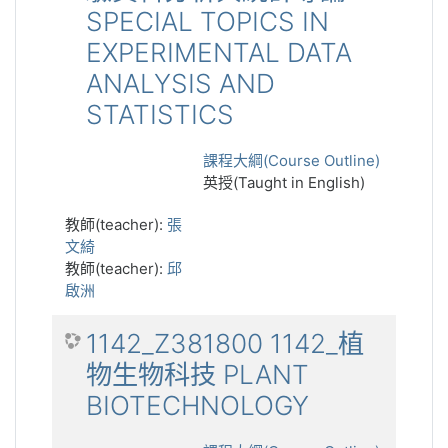
SPECIAL TOPICS IN
EXPERIMENTAL DATA
ANALYSIS AND
STATISTICS
課程大綱(Course Outline)
英授(Taught in English)
教師(teacher):
張
文綺
教師(teacher):
邱
啟洲
1142_Z381800 1142_植
物生物科技 PLANT
BIOTECHNOLOGY