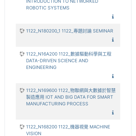
INTRODUCTION TO NETWORKED
ROBOTIC SYSTEMS
1122_網
1122_N180200_1 1122_專題討論 SEMINAR
1122_
1122_N16A200 1122_數據驅動科學與工程
DATA-DRIVEN SCIENCE AND
ENGINEERING
1122_數
1122_N169600 1122_物聯網與大數據於智慧
製造應用 IOT AND BIG DATA FOR SMART
MANUFACTURING PROCESS
1122_
1122_N168200 1122_機器視覺 MACHINE
VISION