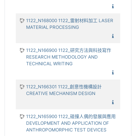
1122_機
1122_N168000 1122_雷射材料加工 LASER
MATERIAL PROCESSING
1122_雷
1122_N166900 1122_研究方法與科技寫作
RESEARCH METHODOLOGY AND
TECHNICAL WRITING
1122_
1122_N166301 1122_創意性機構設計
CREATIVE MECHANISM DESIGN
1122_創
1122_N165900 1122_碰撞人偶的發展與應用
DEVELOPMENT AND APPLICATION OF
ANTHROPOMORPHIC TEST DEVICES