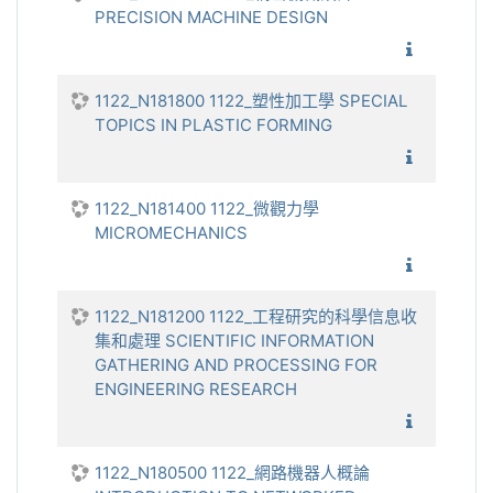
PRECISION MACHINE DESIGN
1122_精
1122_N181800 1122_塑性加工學 SPECIAL
TOPICS IN PLASTIC FORMING
1122_塑
1122_N181400 1122_微觀力學
MICROMECHANICS
1122_
1122_N181200 1122_工程研究的科學信息收
集和處理 SCIENTIFIC INFORMATION
GATHERING AND PROCESSING FOR
ENGINEERING RESEARCH
1122_工
1122_N180500 1122_網路機器人概論