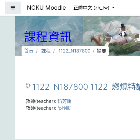
跳到主要內容
NCKU Moodle
側板
正體中文 ‎(zh_tw)‎
課程資訊
首頁
課程
1122_N187800
摘要
1122_N187800 1122_燃燒特論
教師(teacher):
伍芳嫺
教師(teacher):
吳明勳