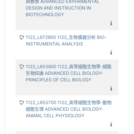
與教學 ADVANCED EXPERIMENTAL
DESIGN AND INSTRUCTION IN
BIOTECHNOLOGY
1122_進
1122_L672800 1122_生物儀器分析 BIO-
INSTRUMENTAL ANALYSIS
1122_生
1122_L653800 1122_高等細胞生物學-細胞
生物綜論 ADVANCED CELL BIOLOGY-
PRINCIPLES OF CELL BIOLOGY
1122_高
1122_L653700 1122_高等細胞生物學-動物
細胞生理 ADVANCED CELL BIOLOGY-
ANIMAL CELL PHYSIOLOGY
1122_高