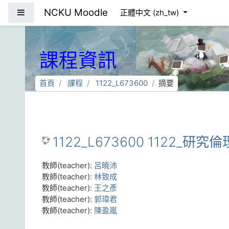
跳到主要內容
NCKU Moodle
側板
正體中文 ‎(zh_tw)‎
課程資訊
首頁
課程
1122_L673600
摘要
1122_L673600 1122_研究倫
教師(teacher):
呂曉沛
教師(teacher):
林致成
教師(teacher):
王之彥
教師(teacher):
郭瑋君
教師(teacher):
陳盈嵐