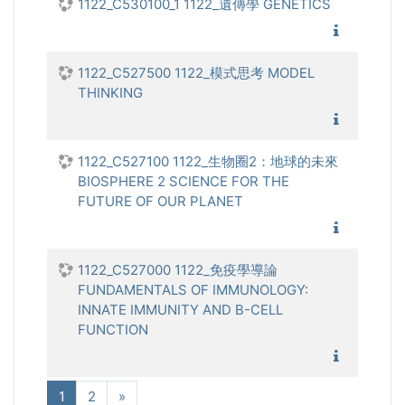
1122_C530100_1 1122_遺傳學 GENETICS
1122_遺
1122_C527500 1122_模式思考 MODEL
THINKING
1122_模
1122_C527100 1122_生物圈2：地球的未來
BIOSPHERE 2 SCIENCE FOR THE
FUTURE OF OUR PLANET
1122_生
1122_C527000 1122_免疫學導論
FUNDAMENTALS OF IMMUNOLOGY:
INNATE IMMUNITY AND B-CELL
FUNCTION
1122_免
(現在)
次へ
1
2
»