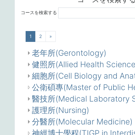
コースを検索する
(現在)
次へ
1
2
»
老年所(Gerontology)
健照所(Allied Health Science
細胞所(Cell Biology and Ana
公衛碩專(Master of Public Hea
醫技所(Medical Laboratory S
護理所(Nursing)
分醫所(Molecular Medicine)
神經博士學程(TIGP in Interdisc