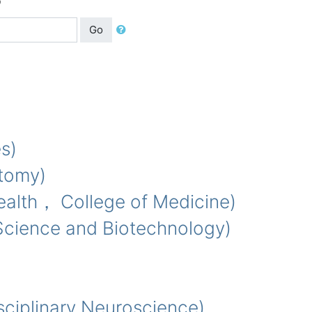
Go
s)
tomy)
lth， College of Medicine)
cience and Biotechnology)
iplinary Neuroscience)