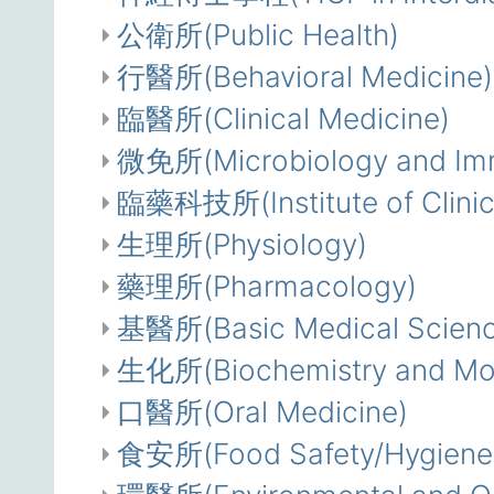
公衛所(Public Health)
行醫所(Behavioral Medicine)
臨醫所(Clinical Medicine)
微免所(Microbiology and Im
臨藥科技所(Institute of Clinic
生理所(Physiology)
藥理所(Pharmacology)
基醫所(Basic Medical Scienc
生化所(Biochemistry and Mole
口醫所(Oral Medicine)
食安所(Food Safety/Hygiene