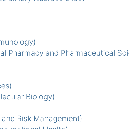
munology)
al Pharmacy and Pharmaceutical Sci
es)
cular Biology)
 and Risk Management)