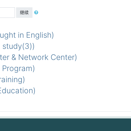
继续
ht in English)
study(3))
r & Network Center)
 Program)
aining)
ducation)