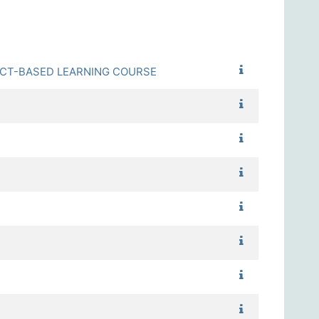
1122_跨域專題
CT-BASED LEARNING COURSE
1122_公民與社
1122_教育行政
1122_課程發展
1122_輔導原理
1122_班級經
1122_教學原理
1122_閩南語文