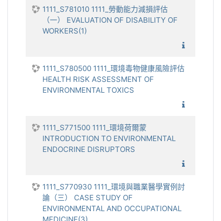
1111_S781010 1111_勞動能力減損評估
（一） EVALUATION OF DISABILITY OF
WORKERS(1)
1111_勞
1111_S780500 1111_環境毒物健康風險評估
HEALTH RISK ASSESSMENT OF
ENVIRONMENTAL TOXICS
1111_環
1111_S771500 1111_環境荷爾蒙
INTRODUCTION TO ENVIRONMENTAL
ENDOCRINE DISRUPTORS
1111_環
1111_S770930 1111_環境與職業醫學實例討
論（三） CASE STUDY OF
ENVIRONMENTAL AND OCCUPATIONAL
MEDICINE(3)