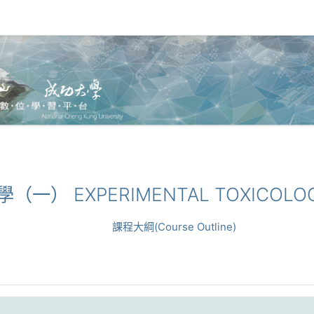
理學（一） EXPERIMENTAL TOXICOLOG
課程大綱(Course Outline)