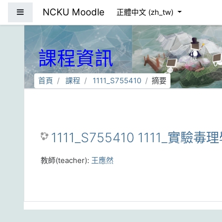
跳到主要內容
NCKU Moodle
側板
正體中文 ‎(zh_tw)‎
課程資訊
首頁
課程
1111_S755410
摘要
1111_S755410 1111_實驗毒
教師(teacher):
王應然