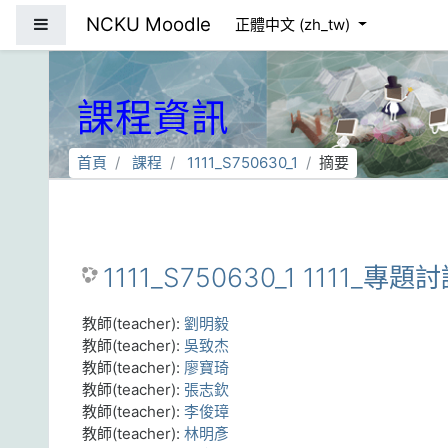
跳到主要內容
NCKU Moodle
側板
正體中文 ‎(zh_tw)‎
課程資訊
首頁
課程
1111_S750630_1
摘要
1111_S750630_1 1111_專題
教師(teacher):
劉明毅
教師(teacher):
吳致杰
教師(teacher):
廖寶琦
教師(teacher):
張志欽
教師(teacher):
李俊璋
教師(teacher):
林明彥