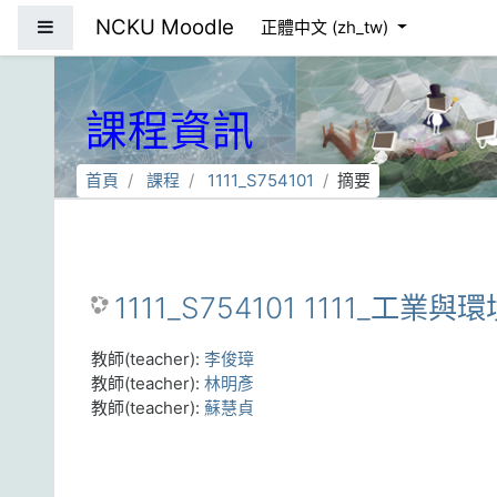
跳到主要內容
NCKU Moodle
側板
正體中文 ‎(zh_tw)‎
課程資訊
首頁
課程
1111_S754101
摘要
1111_S754101 1111_工業與
教師(teacher):
李俊璋
教師(teacher):
林明彥
教師(teacher):
蘇慧貞